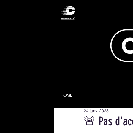
HOME
24 janv. 2023
🚨 Pas d'ac