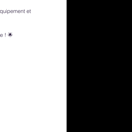
équipement et 
e ! 🌟