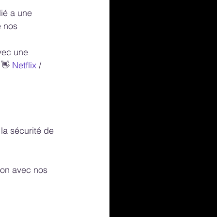
ié a une 
 nos 
vec une 
 👋 
Netflix
 / 
a sécurité de 
ion avec nos 