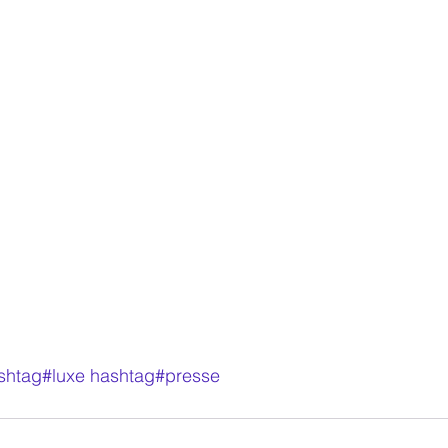
shtag#luxe
hashtag#presse