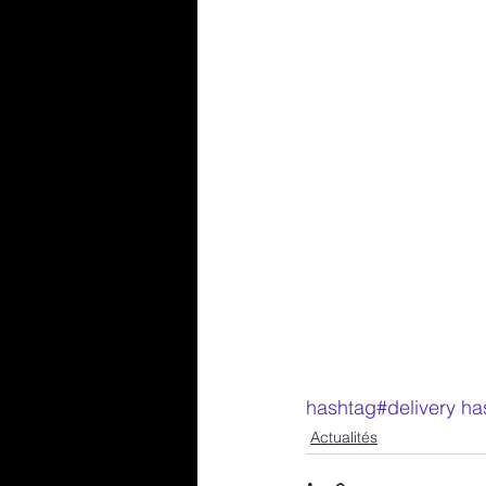
hashtag#delivery
ha
Actualités