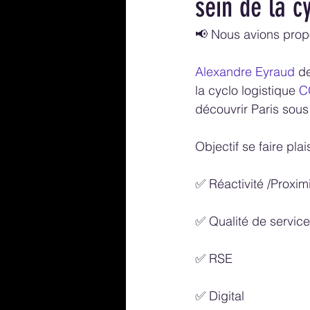
sein de la 
📢 Nous avions propo
Alexandre Eyraud
 d
la cyclo logistique 
C
découvrir Paris sous
Objectif se faire pla
✅ Réactivité /Proxim
✅ Qualité de service
✅ RSE
✅ Digital