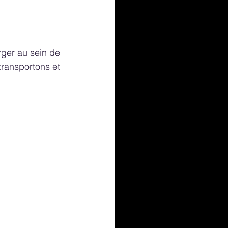
rger au sein de 
transportons et 
 